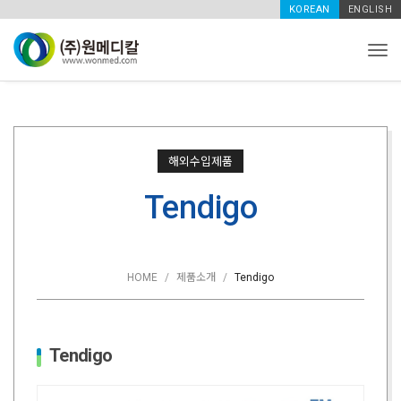
KOREAN
ENGLISH
Tog
해외수입제품
Tendigo
HOME
제품소개
Tendigo
Tendigo