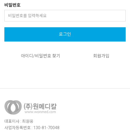
비밀번호
로그인
아이디/비밀번호 찾기
회원가입
대표이사 : 최원웅
사업자등록번호 : 130-81-70048