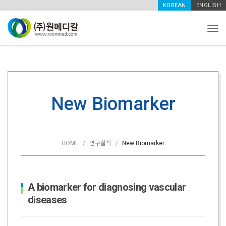
KOREAN
ENGLISH
Tog
New Biomarker
HOME
연구실적
New Biomarker
A biomarker for diagnosing vascular
diseases