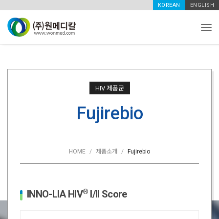
KOREAN
ENGLISH
Tog
HIV 제품군
Fujirebio
HOME
제품소개
Fujirebio
®
INNO-LIA HIV
I/II Score